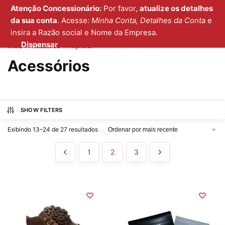
Atenção Concessionário:
Por favor,
atualize os detalhes
MENU
0
da sua conta
. Acesse:
Minha Conta, Detalhes da Conta
e
insira a Razão social e Nome da Empresa.
Dispensar
Início
Acessórios
Página 2
/
/
Acessórios
SHOW FILTERS
Exibindo 13–24 de 27 resultados
1
2
3