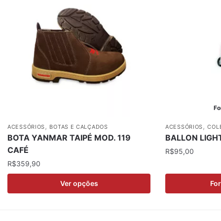
Fo
,
,
ACESSÓRIOS
BOTAS E CALÇADOS
ACESSÓRIOS
COL
BOTA YANMAR TAIPÉ MOD. 119
BALLON LIG
CAFÉ
R$
95,00
R$
359,90
Ver opções
For