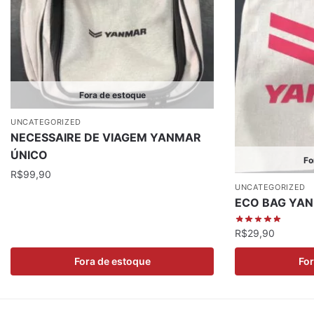
Fora de estoque
UNCATEGORIZED
NECESSAIRE DE VIAGEM YANMAR
ÚNICO
Fo
R$
99,90
UNCATEGORIZED
ECO BAG YA
R$
29,90
Fora de estoque
For